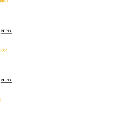
 amet
REPLY
ctor
REPLY
t