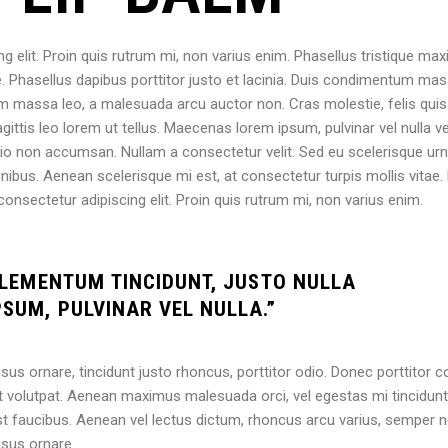
g elit. Proin quis rutrum mi, non varius enim. Phasellus tristique ma
tie. Phasellus dapibus porttitor justo et lacinia. Duis condimentum ma
uam massa leo, a malesuada arcu auctor non. Cras molestie, felis quis
gittis leo lorem ut tellus. Maecenas lorem ipsum, pulvinar vel nulla ve
dio non accumsan. Nullam a consectetur velit. Sed eu scelerisque urn
nibus. Aenean scelerisque mi est, at consectetur turpis mollis vitae. 
consectetur adipiscing elit. Proin quis rutrum mi, non varius enim.
 ELEMENTUM TINCIDUNT, JUSTO NULLA
SUM, PULVINAR VEL NULLA.”
sus ornare, tincidunt justo rhoncus, porttitor odio. Donec porttitor 
 volutpat. Aenean maximus malesuada orci, vel egestas mi tincidunt
est faucibus. Aenean vel lectus dictum, rhoncus arcu varius, semper 
isus ornare.