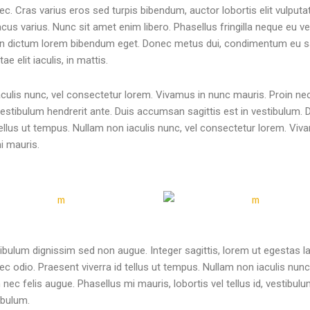
ec. Cras varius eros sed turpis bibendum, auctor lobortis elit vulputa
acus varius. Nunc sit amet enim libero. Phasellus fringilla neque eu vel
s, in dictum lorem bibendum eget. Donec metus dui, condimentum eu 
e elit iaculis, in mattis.
aculis nunc, vel consectetur lorem. Vivamus in nunc mauris. Proin nec
, vestibulum hendrerit ante. Duis accumsan sagittis est in vestibulum.
tellus ut tempus. Nullam non iaculis nunc, vel consectetur lorem. Vi
i mauris.
ibulum dignissim sed non augue. Integer sagittis, lorem ut egestas la
nec odio. Praesent viverra id tellus ut tempus. Nullam non iaculis nunc,
ec felis augue. Phasellus mi mauris, lobortis vel tellus id, vestibul
ibulum.