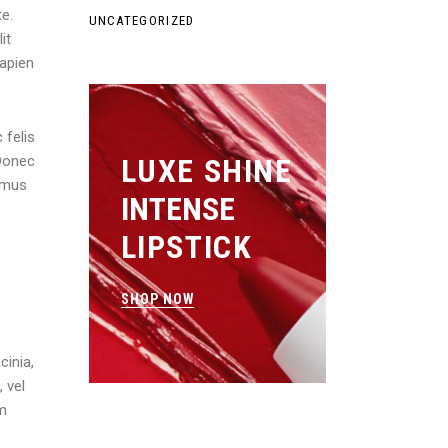
te.
UNCATEGORIZED
it
sapien
 felis
 Donec
LUXE SHINE
vamus
INTENSE
LIPSTICK
SHOP NOW
cinia,
 vel
um