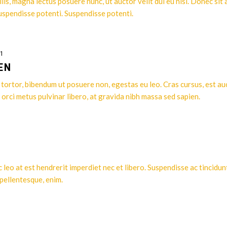
is, magna lectus posuere nunc, ut auctor velit dui eu nisl. Donec sit
uspendisse potenti. Suspendisse potenti.
1
EN
 tortor, bibendum ut posuere non, egestas eu leo. Cras cursus, est au
 orci metus pulvinar libero, at gravida nibh massa sed sapien.
 leo at est hendrerit imperdiet nec et libero. Suspendisse ac tincidun
 pellentesque, enim.