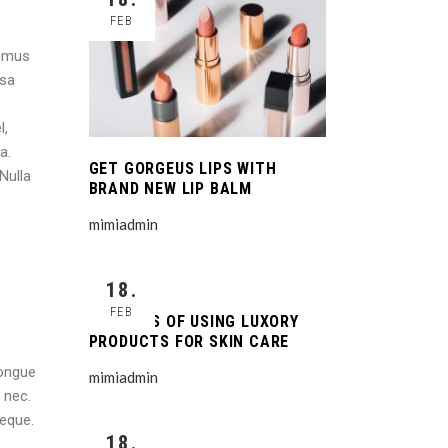
FEB
ximus
ssa
l,
a.
GET GORGEUS LIPS WITH
Nulla
BRAND NEW LIP BALM
mimiadmin
18.
FEB
BENEFITS OF USING LUXORY
PRODUCTS FOR SKIN CARE
congue
mimiadmin
 nec.
neque.
18.