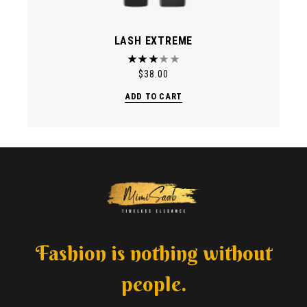
LASH EXTREME
$
38.00
ADD TO CART
Fashion is nothing without
people.